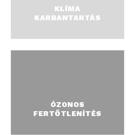
és egészség megőrzése céljából.
KLÍMA
KARBANTARTÁS
Ózonos vegyszermentes fertőtlenítés. Vírus és
baktérium menteséítés, szagmentesítés penész és
gomba ellen. Ágyipoloskák és egyéb rovarok ellen.
ÓZONOS
FERTŐTLENÍTÉS