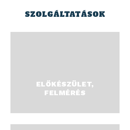
SZOLGÁLTATÁSOK
Ingyenes felmérés és szaktanácsadás.
ELŐKÉSZÜLET,
FELMÉRÉS