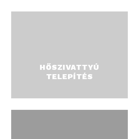
A leghatékonyabb és leg energiatakarékosabb
fűtési technológia. A kivitelezés precizitása
elengedhetetlen.
HŐSZIVATTYÚ
TELEPÍTÉS