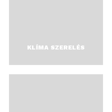
Rövid határidővel és minőségi kivitelezéssel
garanciával.
KLÍMA SZERELÉS
Évente minimum 1 alkalommal javasolt karbantartás.
Hűtő-fűtő klímák esetében 2 alkalommal a minőség