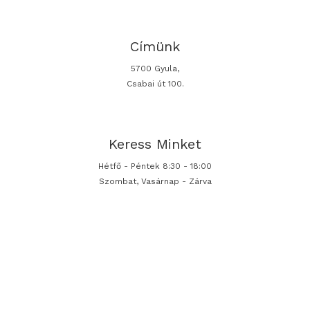
Címünk
5700 Gyula,
Csabai út 100.
Keress Minket
Hétfő - Péntek 8:30 - 18:00
Szombat, Vasárnap - Zárva
Lépj Kapcsolatba
+36302748172
Email gebeiklima@gmail.com
2022, Minden jog fenntartva Gebeiklima.hu