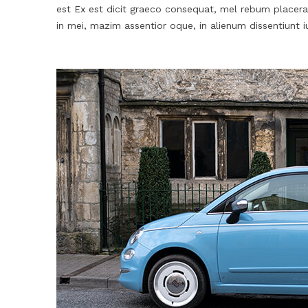
est Ex est dicit graeco consequat, mel rebum placerat
in mei, mazim assentior oque, in alienum dissentiunt i