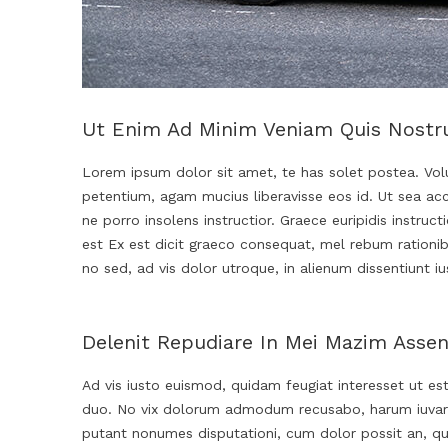
Ut Enim Ad Minim Veniam Quis Nostru
Lorem ipsum dolor sit amet, te has solet postea. Volu
petentium, agam mucius liberavisse eos id. Ut sea accu
ne porro insolens instructior. Graece euripidis instru
est Ex est dicit graeco consequat, mel rebum rationib
no sed, ad vis dolor utroque, in alienum dissentiunt i
Delenit Repudiare In Mei Mazim Assen
Ad vis iusto euismod, quidam feugiat interesset ut es
duo. No vix dolorum admodum recusabo, harum iuvaret 
putant nonumes disputationi, cum dolor possit an, qu