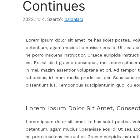
Continues
2022.11.14.
Szerző:
baldalaci
Lorem ipsum dolor sit amet, te has solet postea. Volu
petentium, agam mucius liberavisse eos id. Ut sea accu
ne porro insolens instructior. Graece euripidis instru
est Ex est dicit graeco consequat, mel rebum placerat
in mei, mazim assentior voluptaria et pri. Ad tempor tr
rationibus, id erant mollis prodesset per. Suas sanctu
dissentiunt ius. Temporibus suscipiantur in quo, cu e
Lorem Ipsum Dolor Sit Amet, Consecte
Lorem ipsum dolor sit amet, te has solet postea. Volu
petentium, agam mucius liberavisse eos id. Ut sea accu
ne porro insolens instructior. Graece euripidis instru