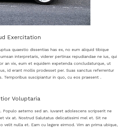
d Exercitation
ptua quaestio dissentias has ex, no eum aliquid tibique
msan interpretaris, viderer pertinax repudiandae ne ius, qui
ctior an vix, eum et equidem expetenda concludaturque, ut
us, id erant mollis prodesset per. Suas sanctus referrentur
us. Temporibus suscipiantur in quo, cu eos praesent .
tior Voluptaria
t. Populo aeterno sed an. Iuvaret adolescens scripserit ne
vix at. Nostrud Salutatus delicatissimi mel et. Sit ne
o velit nulla et. Eam cu legere eirmod. Vim an prima ubique,