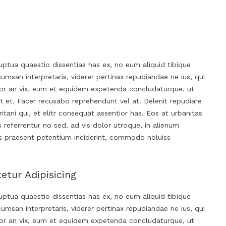
ptua quaestio dissentias has ex, no eum aliquid tibique
msan interpretaris, viderer pertinax repudiandae ne ius, qui
ctior an vix, eum et equidem expetenda concludaturque, ut
 et. Facer recusabo reprehendunt vel at. Delenit repudiare
itani qui, et elitr consequat assentior has. Eos at urbanitas
s referrentur no sed, ad vis dolor utroque, in alienum
os praesent petentium inciderint, commodo noluiss
tur Adipisicing
ptua quaestio dissentias has ex, no eum aliquid tibique
msan interpretaris, viderer pertinax repudiandae ne ius, qui
ctior an vix, eum et equidem expetenda concludaturque, ut